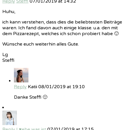
Reply
Steffi
07/01/2019 at 14:32
Huhu,
ich kann verstehen, dass dies die beliebtesten Beiträge
waren. Ich fand davon auch einige klasse. u.a. den mit
dem Pizzarezept, welches ich schon probiert habe 🙂
Wünsche euch weiterhin alles Gute.
Lg
Steffi
Reply
Katii
08/01/2019 at 19:10
Danke Steffi 🙂
Reply
L♥ebe was ist
07/01/2019 at 17:15