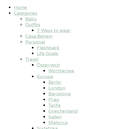
Home
Categories
Baby
Outfits
7 Ways to wear
Casa Beham
Personal
Flashback
Life Goals
Travel
Österreich
Wörthersee
Europa
Berlin
London
Barcelona
Prag
Tarifa
Griechenland
Italien
Mallorca
Südafrika