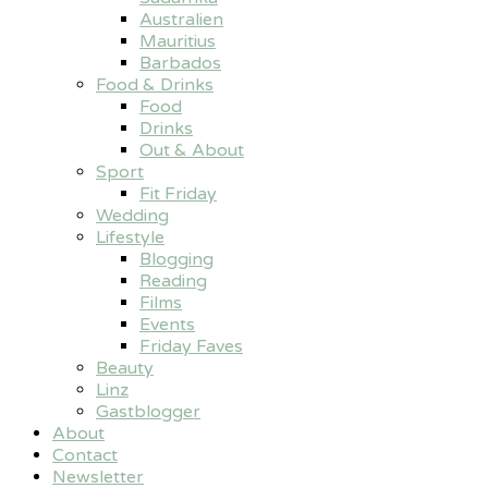
Australien
Mauritius
Barbados
Food & Drinks
Food
Drinks
Out & About
Sport
Fit Friday
Wedding
Lifestyle
Blogging
Reading
Films
Events
Friday Faves
Beauty
Linz
Gastblogger
About
Contact
Newsletter