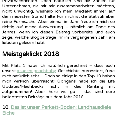
Privatnachrichten. Doch natürlich sind die Zahlen für
Unternehmen, die mit mir zusammenarbeiten möchten,
nicht unwichtig, weshalb ich mein Mediakit immer auf
dem neuesten Stand halte. Für mich ist die Statistik aber
reine Formsache. Aber einmal im Jahr freue ich mich so
richtig auf meine Auswertung – nämlich am Ende des
Jahres, wenn ich diesen Beitrag vorbereite und euch
zeige, welche Blogbeiträge ihr im vergangenen Jahr am
liebsten gelesen habt.
Meistgeklickt 2018
Mit Platz 1 habe ich natürlich gerechnet – dass euch
unsere
#suechtignachbaby
-Geschichte interessiert, freut
mich natürlich sehr… Doch so einige in den Top 10 haben
mich wirklich überrascht! Übrigens habe ich die Life
Updates/Flashbacks nicht in das Ranking mit
aufgenommen! Aber here we go – das sind eure
beliebtesten Beiträge aus dem Jahr 2018:
10.
Das ist unser Parkett-Boden: Landhausdiele
Eiche