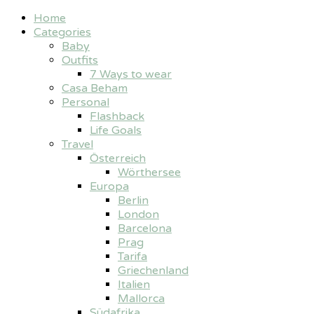
Home
Categories
Baby
Outfits
7 Ways to wear
Casa Beham
Personal
Flashback
Life Goals
Travel
Österreich
Wörthersee
Europa
Berlin
London
Barcelona
Prag
Tarifa
Griechenland
Italien
Mallorca
Südafrika