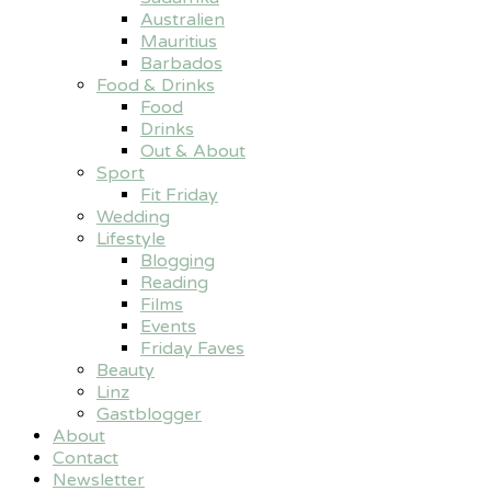
Australien
Mauritius
Barbados
Food & Drinks
Food
Drinks
Out & About
Sport
Fit Friday
Wedding
Lifestyle
Blogging
Reading
Films
Events
Friday Faves
Beauty
Linz
Gastblogger
About
Contact
Newsletter