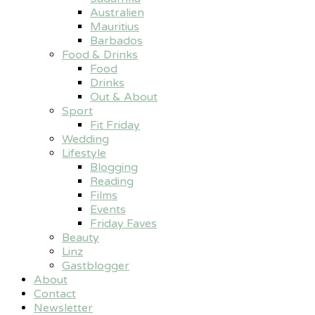
Australien
Mauritius
Barbados
Food & Drinks
Food
Drinks
Out & About
Sport
Fit Friday
Wedding
Lifestyle
Blogging
Reading
Films
Events
Friday Faves
Beauty
Linz
Gastblogger
About
Contact
Newsletter