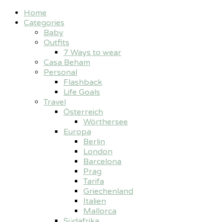
Home
Categories
Baby
Outfits
7 Ways to wear
Casa Beham
Personal
Flashback
Life Goals
Travel
Österreich
Wörthersee
Europa
Berlin
London
Barcelona
Prag
Tarifa
Griechenland
Italien
Mallorca
Südafrika