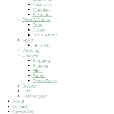
Australien
Mauritius
Barbados
Food & Drinks
Food
Drinks
Out & About
Sport
Fit Friday
Wedding
Lifestyle
Blogging
Reading
Films
Events
Friday Faves
Beauty
Linz
Gastblogger
About
Contact
Newsletter