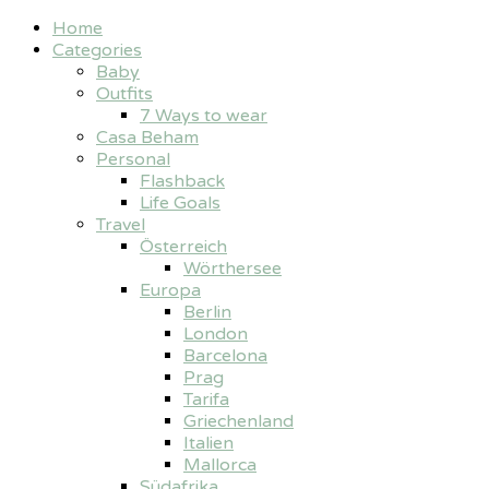
Home
Categories
Baby
Outfits
7 Ways to wear
Casa Beham
Personal
Flashback
Life Goals
Travel
Österreich
Wörthersee
Europa
Berlin
London
Barcelona
Prag
Tarifa
Griechenland
Italien
Mallorca
Südafrika