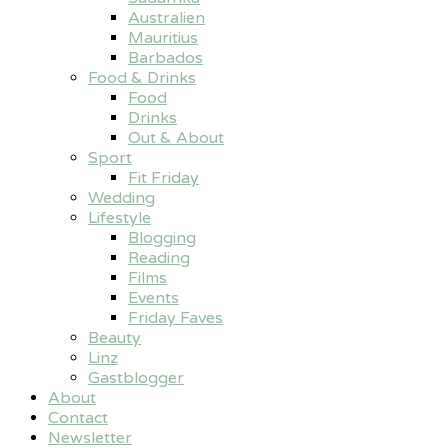
Australien
Mauritius
Barbados
Food & Drinks
Food
Drinks
Out & About
Sport
Fit Friday
Wedding
Lifestyle
Blogging
Reading
Films
Events
Friday Faves
Beauty
Linz
Gastblogger
About
Contact
Newsletter