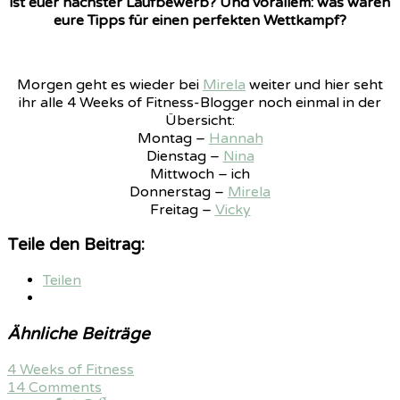
ist euer nächster Laufbewerb? Und vorallem: was wären
eure Tipps für einen perfekten Wettkampf?
Morgen geht es wieder bei
Mirela
weiter und hier seht
ihr alle 4 Weeks of Fitness-Blogger noch einmal in der
Übersicht:
Montag –
Hannah
Dienstag –
Nina
Mittwoch – ich
Donnerstag –
Mirela
Freitag –
Vicky
Teile den Beitrag:
Teilen
Ähnliche Beiträge
4 Weeks of Fitness
14 Comments