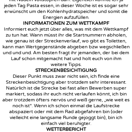
jeden Tag Pasta essen, in dieser Woche ist es sogar sehr
erwünscht um den Kohlenhydratspeicher und somit die
Energien aufzufüllen.
INFORMATIONEN ZUM WETTKAMPF
Informiert euch jetzt über alles, was mit dem Wettkampf
zu tun hat. Wann müsst ihr die Startnummern abholen,
wie genau ist der Streckenverlauf, wo gibt es Toiletten,
kann man Wertgegenstände abgeben bzw wegschließen
und und und. Am besten fragt ihr jemanden, der bei dem
Lauf schon mitgemacht hat und holt euch von ihm
weitere Tipps.
STRECKENBESICHTIGUNG
Dieser Punkt muss zwar nicht sein, ich finde eine
Streckenbesichtigung aber trotzdem sehr interessant.
Natürlich ist die Strecke bei fast allen Bewerben super
markiert, sodass ihr euch nicht verlaufen könnt, ich bin
aber trotzdem öfters nervös und weiß gerne, „wie weit es
noch ist“. Wenn ich schon einmal die Laufstrecke
abspaziert oder mit dem Rad abgefahren bin (oder
vielleicht eine langsame Runde gejoggt bin), bin ich
einfach viel beruhigter.
WETTERBERICHT