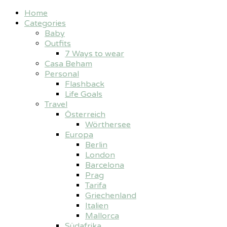
Home
Categories
Baby
Outfits
7 Ways to wear
Casa Beham
Personal
Flashback
Life Goals
Travel
Österreich
Wörthersee
Europa
Berlin
London
Barcelona
Prag
Tarifa
Griechenland
Italien
Mallorca
Südafrika