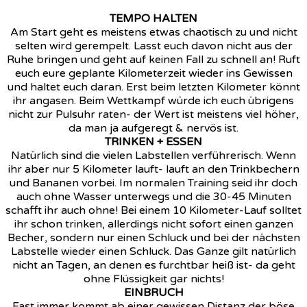
TEMPO HALTEN
Am Start geht es meistens etwas chaotisch zu und nicht
selten wird gerempelt. Lasst euch davon nicht aus der
Ruhe bringen und geht auf keinen Fall zu schnell an! Ruft
euch eure geplante Kilometerzeit wieder ins Gewissen
und haltet euch daran. Erst beim letzten Kilometer könnt
ihr angasen. Beim Wettkampf würde ich euch übrigens
nicht zur Pulsuhr raten- der Wert ist meistens viel höher,
da man ja aufgeregt & nervös ist.
TRINKEN + ESSEN
Natürlich sind die vielen Labstellen verführerisch. Wenn
ihr aber nur 5 Kilometer lauft- lauft an den Trinkbechern
und Bananen vorbei. Im normalen Training seid ihr doch
auch ohne Wasser unterwegs und die 30-45 Minuten
schafft ihr auch ohne! Bei einem 10 Kilometer-Lauf solltet
ihr schon trinken, allerdings nicht sofort einen ganzen
Becher, sondern nur einen Schluck und bei der nächsten
Labstelle wieder einen Schluck. Das Ganze gilt natürlich
nicht an Tagen, an denen es furchtbar heiß ist- da geht
ohne Flüssigkeit gar nichts!
EINBRUCH
Fast immer kommt ab einer gewissen Distanz der böse