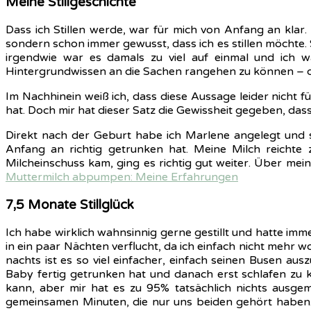
Meine Stillgeschichte
Dass ich Stillen werde, war für mich von Anfang an klar
sondern schon immer gewusst, dass ich es stillen möchte.
irgendwie war es damals zu viel auf einmal und ich war
Hintergrundwissen an die Sachen rangehen zu können – de
Im Nachhinein weiß ich, dass diese Aussage leider nicht f
hat. Doch mir hat dieser Satz die Gewissheit gegeben, da
Direkt nach der Geburt habe ich Marlene angelegt und s
Anfang an richtig getrunken hat. Meine Milch reichte
Milcheinschuss kam, ging es richtig gut weiter. Über mei
Muttermilch abpumpen: Meine Erfahrungen
7,5 Monate Stillglück
Ich habe wirklich wahnsinnig gerne gestillt und hatte immer
in ein paar Nächten verflucht, da ich einfach nicht mehr 
nachts ist es so viel einfacher, einfach seinen Busen a
Baby fertig getrunken hat und danach erst schlafen zu
kann, aber mir hat es zu 95% tatsächlich nichts ausge
gemeinsamen Minuten, die nur uns beiden gehört haben. 