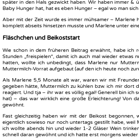
später in den Hals gezwickt haben. Wir haben immer & üb
Baby Hunger hat, hat es eben Hunger – egal wo man sich 
Aber mit der Zeit wurde es immer mühsamer – Marlene hat
komplett abseits hinsetzen musste und Marlene unter eine
Fläschchen und Beikoststart
Wie schon in dem früheren Beitrag erwähnt, habe ich r
Stunden „freispielen“, damit ich auch mal wieder etwas 
hatten, wollte ich unbedingt, dass Marlene nur Mutte
Muttermilch-Vorrat aufgebaut (auf den ich heute noch zur
Als Marlene 5,5 Monate alt war, waren wir mit Freunden
gegeben hätte, Muttermilch zu kühlen bzw. ich mir dort
reagiert. Und tja – ihr war es völlig egal! Generell bin i
hat) – das war wirklich eine große Erleichterung! Von 
gewöhnt.
Fast gleichzeitig haben wir mit der Beikost begonnen, 
eigentlich sowieso nur noch untertags gestillt habe, we
ich wollte abends hin und wieder 1-2 Gläser Wein trinke
schnell daran gewöhnt und ich hatte erst morgens wieder 