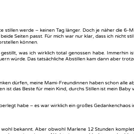
e stillen werde – keinen Tag länger. Doch je näher die 6-M
ür beide Seiten passt. Für mich war nur klar, dass ich nicht
vorstellen können.
estillt, was ich wirklich total genossen habe. Immerhin is
uern würde. Das tatsächliche Abstillen kam dann aber trotzd
 trinken dürfen, meine Mami-Freundinnen haben schon alle abges
ist das Beste für mein Kind, durchs Stillen ist mein Baby vo
 überlegt habe – es war wirklich ein großes Gedankenchaos 
wohl bekannt. Aber obwohl Marlene 12 Stunden komplett durc