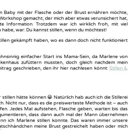
in Baby mit der Flasche oder der Brust ernähren möchte,
l-Workshop gemacht, der mich aber etwas verunsichert hat,
e Information. Trotzdem war ich wirklich froh, mit viel
abe, war: Du kannst stillen, wenn du möchtest!
Stillen gekämpft haben, wo es dann doch nicht funktioniert
ahnsinnig einfacher Start ins Mama-Sein, da Marlene von
ankenhaus zufüttern mussten, doch gleich nachdem mein
eitrag geschrieben, den ihr hier nachlesen könnt:
Stillen &
stillen hätte können 😀 Natürlich hab auch ich die Stillerei
h. Nicht nur, dass es die preiswerteste Methode ist – auch
afen. Jedes Mal aufstehen, Flasche geben, warten bis das
 argumentieren, dass dann auch mal der Mann übernehmen
enn ich Marlene stillen konnte. Das waren immer unsere
Patschhändchen meine Brust gestreichelt haben oder mich