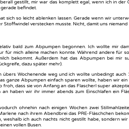
erall gestillt, mir war das komplett egal, wenn ich in de
gerade befindet.
 sich so leicht ablenken lassen. Gerade wenn wir unterwe
r Stoffwindel verstecken musste. Nicht, damit uns niemand
elativ bald zum Abpumpen begonnen. Ich wollte mir dam
nur für mich alleine machen konnte. Während andere für s
rmilch bekommt. Außerdem hat das Abpumpen bei mir su
ückgreife, dazu später mehr).
 übers Wochenende weg und ich wollte unbedingt auch 1-
 das ganze Abpumpen einfach sparen wollte, haben wir ei
ch so froh, dass sie von Anfang an das Flascherl super akze
da an haben wir ihr immer abends zum Einschlafen ein F
wodurch ohnehin nach einigen Wochen zwei Stillmahlzeite
il Marlene nach ihrem Abendbrei das PRE-Fläschchen bekom
n, weshalb ich auch nachts nicht gestillt habe, sondern wi
einen vollen Busen.