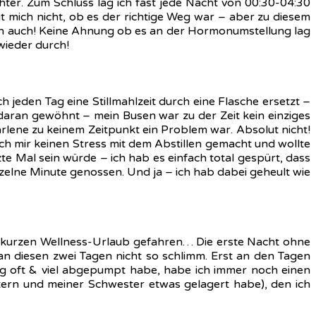
hter. Zum Schluss lag ich fast jede Nacht von 00:30-04:30
t mich nicht, ob es der richtige Weg war – aber zu diesem
dann auch! Keine Ahnung ob es an der Hormonumstellung lag
 wieder durch!
h jeden Tag eine Stillmahlzeit durch eine Flasche ersetzt –
 daran gewöhnt – mein Busen war zu der Zeit kein einziges
Marlene zu keinem Zeitpunkt ein Problem war. Absolut nicht!
ch mir keinen Stress mit dem Abstillen gemacht und wollte
te Mal sein würde – ich hab es einfach total gespürt, dass
 einzelne Minute genossen. Und ja – ich hab dabei geheult wie
f kurzen Wellness-Urlaub gefahren… Die erste Nacht ohne
an diesen zwei Tagen nicht so schlimm. Erst an den Tagen
nig oft & viel abgepumpt habe, habe ich immer noch einen
ltern und meiner Schwester etwas gelagert habe), den ich