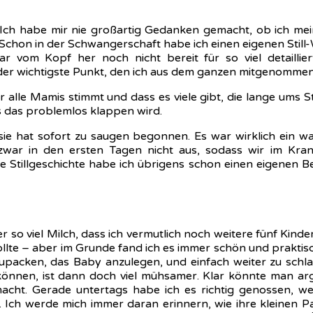
. Ich habe mir nie großartig Gedanken gemacht, ob ich me
 Schon in der Schwangerschaft habe ich einen eigenen Stil
 vom Kopf her noch nicht bereit für so viel detailliert
r wichtigste Punkt, den ich aus dem ganzen mitgenommen h
ür alle Mamis stimmt und dass es viele gibt, die lange ums 
ss das problemlos klappen wird.
ie hat sofort zu saugen begonnen. Es war wirklich ein w
 zwar in den ersten Tagen nicht aus, sodass wir im Kr
ne Stillgeschichte habe ich übrigens schon einen eigenen B
 so viel Milch, dass ich vermutlich noch weitere fünf Kinder 
wollte – aber im Grunde fand ich es immer schön und praktisc
uszupacken, das Baby anzulegen, und einfach weiter zu schl
 können, ist dann doch viel mühsamer. Klar könnte man
macht. Gerade untertags habe ich es richtig genossen, w
Ich werde mich immer daran erinnern, wie ihre kleinen 