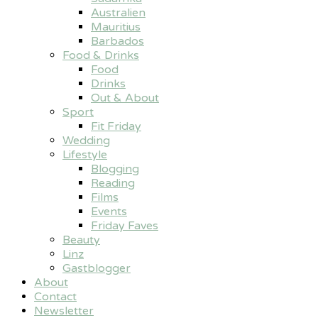
Australien
Mauritius
Barbados
Food & Drinks
Food
Drinks
Out & About
Sport
Fit Friday
Wedding
Lifestyle
Blogging
Reading
Films
Events
Friday Faves
Beauty
Linz
Gastblogger
About
Contact
Newsletter