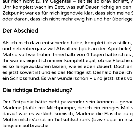
auf mich nicht zu. Im Gegenteil – seit sie so brav schlä
Uhr komplett wach im Bett, was auf Dauer richtig an den 
Zeitpunkt war es für mich irgendwie klar, dass sich mein
oder daran, dass ich nicht mehr ewig hin und her überlegen
Der Abschied
Als ich mich dazu entschieden habe, komplett abzustillen, 
und nebenbei ganz viel Abstilltee (gibts in der Apotheke
Mal so voll wie früher. Innerhalb von 4 Tagen hatte ich es
Ihr war es eigentlich immer komplett egal, ob sie Flasch
es so lange auslaufen lassen, wie es eben dauert. Doch an
es jetzt soweit ist und es das Richtige ist. Deshalb habe ic
ein Schlosshund. Es war wunderschön – und jetzt ist es vo
Die richtige Entscheidung?
Der Zeitpunkt hätte nicht passender sein können – gena
Marlene (dafür mit Milchpumpe, die ich ein einziges Mal
darauf war es wirklich komisch, Marlene die Flasche zu 
Muttermilch-Vorrat im Tiefkühlschrank (bzw sogar in ins
langsam aufbrauche.