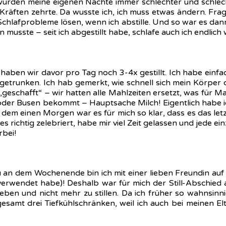
ft, wurden meine eigenen Nächte immer schlechter und schlec
Kräften zehrte. Da wusste ich, ich muss etwas ändern. Frag
e Schlafprobleme lösen, wenn ich abstille. Und so war es 
 musste – seit ich abgestillt habe, schlafe auch ich endlich
haben wir davor pro Tag noch 3-4x gestillt. Ich habe einfac
) getrunken. Ich hab gemerkt, wie schnell sich mein Körper
 „geschafft“ – wir hatten alle Mahlzeiten ersetzt, was für 
e oder Busen bekommt – Hauptsache Milch! Eigentlich habe i
 dem einen Morgen war es für mich so klar, dass es das letz
h es richtig zelebriert, habe mir viel Zeit gelassen und jede
rbei!
u an dem Wochenende bin ich mit einer lieben Freundin au
 verwendet habe)! Deshalb war für mich der Still-Abschied 
geben und nicht mehr zu stillen. Da ich früher so wahnsin
gesamt drei Tiefkühlschränken, weil ich auch bei meinen E