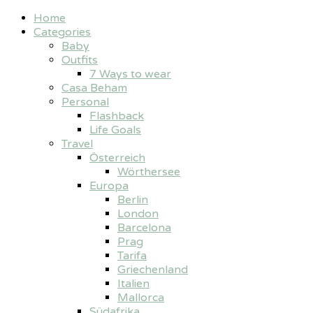
Home
Categories
Baby
Outfits
7 Ways to wear
Casa Beham
Personal
Flashback
Life Goals
Travel
Österreich
Wörthersee
Europa
Berlin
London
Barcelona
Prag
Tarifa
Griechenland
Italien
Mallorca
Südafrika