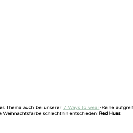
eses Thema auch bei unserer
7 Ways to wear
-Reihe aufgrei
e Weihnachtsfarbe schlechthin entschieden:
Red Hues
.