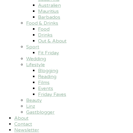
Australien
Mauritius
Barbados
Food & Drinks
Food
Drinks
Out & About
Sport
Fit Friday
Wedding
Lifestyle
Blogging
Reading
Films
Events
Friday Faves
Beauty
Linz
Gastblogger
About
Contact
Newsletter