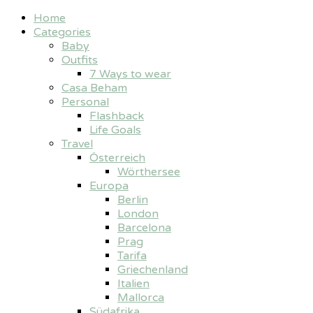
Home
Categories
Baby
Outfits
7 Ways to wear
Casa Beham
Personal
Flashback
Life Goals
Travel
Österreich
Wörthersee
Europa
Berlin
London
Barcelona
Prag
Tarifa
Griechenland
Italien
Mallorca
Südafrika