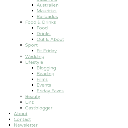
Australien
Mauritius
Barbados
Food & Drinks
Food
Drinks
Out & About
Sport
Fit Friday
Wedding
Lifestyle
Blogging
Reading
Films
Events
Friday Faves
Beauty
Linz
Gastblogger
About
Contact
Newsletter