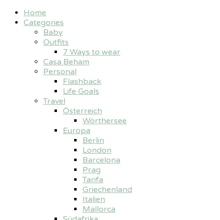
Home
Categories
Baby
Outfits
7 Ways to wear
Casa Beham
Personal
Flashback
Life Goals
Travel
Österreich
Wörthersee
Europa
Berlin
London
Barcelona
Prag
Tarifa
Griechenland
Italien
Mallorca
Südafrika