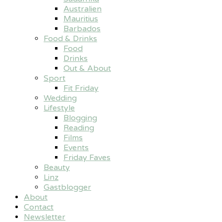
Australien
Mauritius
Barbados
Food & Drinks
Food
Drinks
Out & About
Sport
Fit Friday
Wedding
Lifestyle
Blogging
Reading
Films
Events
Friday Faves
Beauty
Linz
Gastblogger
About
Contact
Newsletter