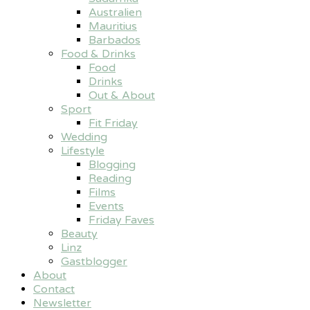
Australien
Mauritius
Barbados
Food & Drinks
Food
Drinks
Out & About
Sport
Fit Friday
Wedding
Lifestyle
Blogging
Reading
Films
Events
Friday Faves
Beauty
Linz
Gastblogger
About
Contact
Newsletter