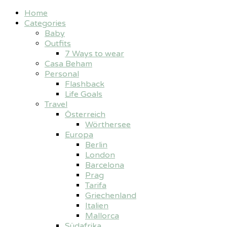
Home
Categories
Baby
Outfits
7 Ways to wear
Casa Beham
Personal
Flashback
Life Goals
Travel
Österreich
Wörthersee
Europa
Berlin
London
Barcelona
Prag
Tarifa
Griechenland
Italien
Mallorca
Südafrika