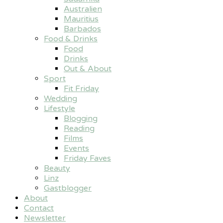
Australien
Mauritius
Barbados
Food & Drinks
Food
Drinks
Out & About
Sport
Fit Friday
Wedding
Lifestyle
Blogging
Reading
Films
Events
Friday Faves
Beauty
Linz
Gastblogger
About
Contact
Newsletter