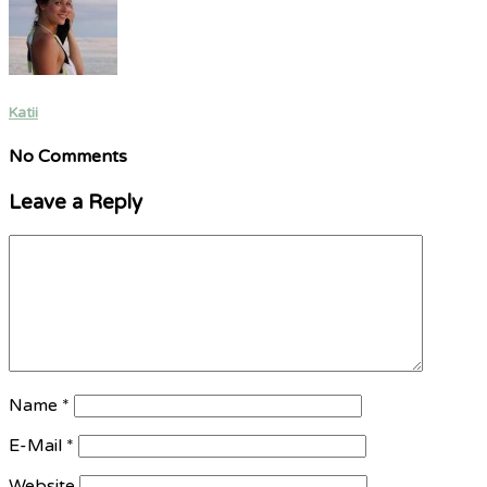
Katii
No Comments
Leave a Reply
Name
*
E-Mail
*
Website