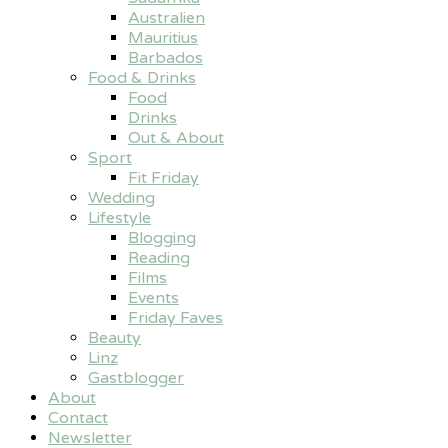
Australien
Mauritius
Barbados
Food & Drinks
Food
Drinks
Out & About
Sport
Fit Friday
Wedding
Lifestyle
Blogging
Reading
Films
Events
Friday Faves
Beauty
Linz
Gastblogger
About
Contact
Newsletter