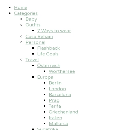
Home
Categories
Baby
Outfits
7 Ways to wear
Casa Beham
Personal
Flashback
Life Goals
Travel
Österreich
Wörthersee
Europa
Berlin
London
Barcelona
Prag
Tarifa
Griechenland
Italien
Mallorca
Südafrika