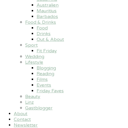
Australien
Mauritius
Barbados
Food & Drinks
Food
Drinks
Out & About
Sport
Fit Friday
Wedding
Lifestyle
Blogging
Reading
Films
Events
Friday Faves
Beauty
Linz
Gastblogger
About
Contact
Newsletter