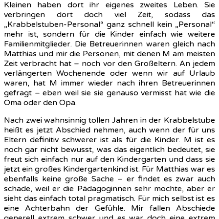
Kleinen haben dort ihr eigenes zweites Leben. Sie
verbringen dort doch viel Zeit, sodass das
„Krabbelstuben-Personal“ ganz schnell kein „Personal“
mehr ist, sondern für die Kinder einfach wie weitere
Familienmitglieder. Die Betreuerinnen waren gleich nach
Matthias und mir die Personen, mit denen M am meisten
Zeit verbracht hat – noch vor den Großeltern. An jedem
verlängerten Wochenende oder wenn wir auf Urlaub
waren, hat M immer wieder nach ihren Betreuerinnen
gefragt – eben weil sie sie genauso vermisst hat wie die
Oma oder den Opa.
Nach zwei wahnsinnig tollen Jahren in der Krabbelstube
heißt es jetzt Abschied nehmen, auch wenn der für uns
Eltern definitiv schwerer ist als für die Kinder. M ist es
noch gar nicht bewusst, was das eigentlich bedeutet, sie
freut sich einfach nur auf den Kindergarten und dass sie
jetzt ein großes Kindergartenkind ist. Für Matthias war es
ebenfalls keine große Sache – er findet es zwar auch
schade, weil er die Pädagoginnen sehr mochte, aber er
sieht das einfach total pragmatisch. Für mich selbst ist es
eine Achterbahn der Gefühle. Mir fallen Abschiede
generell extrem schwer und es war doch eine extrem