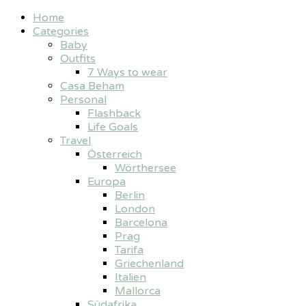
Home
Categories
Baby
Outfits
7 Ways to wear
Casa Beham
Personal
Flashback
Life Goals
Travel
Österreich
Wörthersee
Europa
Berlin
London
Barcelona
Prag
Tarifa
Griechenland
Italien
Mallorca
Südafrika