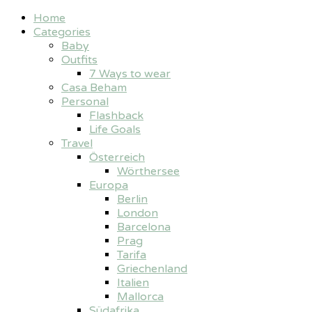
Home
Categories
Baby
Outfits
7 Ways to wear
Casa Beham
Personal
Flashback
Life Goals
Travel
Österreich
Wörthersee
Europa
Berlin
London
Barcelona
Prag
Tarifa
Griechenland
Italien
Mallorca
Südafrika