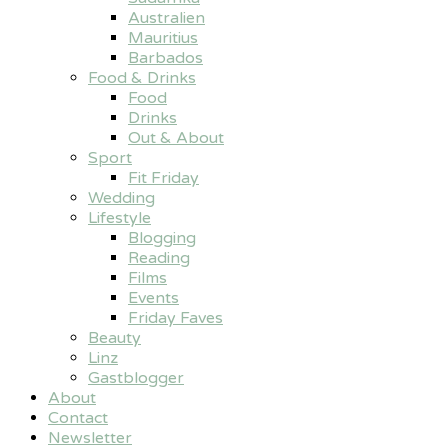
Australien
Mauritius
Barbados
Food & Drinks
Food
Drinks
Out & About
Sport
Fit Friday
Wedding
Lifestyle
Blogging
Reading
Films
Events
Friday Faves
Beauty
Linz
Gastblogger
About
Contact
Newsletter