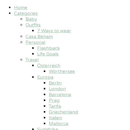
Home
Categories
Baby
Outfits
7 Ways to wear
Casa Beham
Personal
Flashback
Life Goals
Travel
Österreich
Wörthersee
Europa
Berlin
London
Barcelona
Prag
Tarifa
Griechenland
Italien
Mallorca
Südafrika