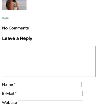
Katii
No Comments
Leave a Reply
Name
*
E-Mail
*
Website