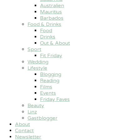
Australien
Mauritius
Barbados
Food & Drinks
Food
Drinks
Out & About
Sport
Fit Friday
Wedding
Lifestyle
Blogging
Reading
Films
Events
Friday Faves
Beauty
Linz
Gastblogger
About
Contact
Newsletter