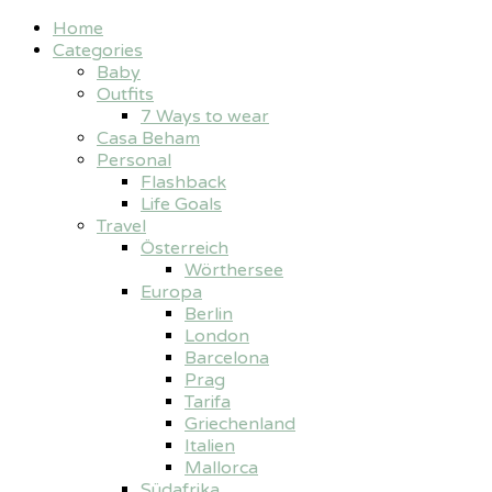
Home
Categories
Baby
Outfits
7 Ways to wear
Casa Beham
Personal
Flashback
Life Goals
Travel
Österreich
Wörthersee
Europa
Berlin
London
Barcelona
Prag
Tarifa
Griechenland
Italien
Mallorca
Südafrika