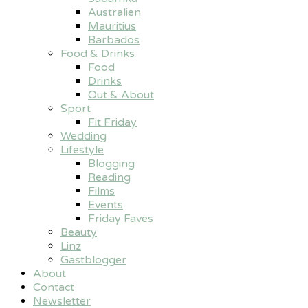
Australien
Mauritius
Barbados
Food & Drinks
Food
Drinks
Out & About
Sport
Fit Friday
Wedding
Lifestyle
Blogging
Reading
Films
Events
Friday Faves
Beauty
Linz
Gastblogger
About
Contact
Newsletter