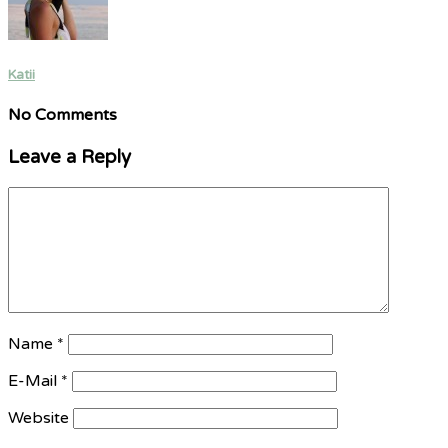
Katii
No Comments
Leave a Reply
Name
*
E-Mail
*
Website