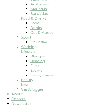
Australien
Mauritius
Barbados
Food & Drinks
Food
Drinks
Out & About
Sport
Fit Friday
Wedding
Lifestyle
Blogging
Reading
Films
Events
Friday Faves
Beauty
Linz
Gastblogger
About
Contact
Newsletter