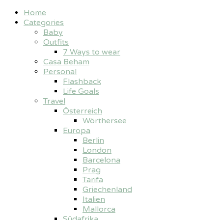
Home
Categories
Baby
Outfits
7 Ways to wear
Casa Beham
Personal
Flashback
Life Goals
Travel
Österreich
Wörthersee
Europa
Berlin
London
Barcelona
Prag
Tarifa
Griechenland
Italien
Mallorca
Südafrika