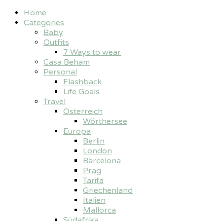
Home
Categories
Baby
Outfits
7 Ways to wear
Casa Beham
Personal
Flashback
Life Goals
Travel
Österreich
Wörthersee
Europa
Berlin
London
Barcelona
Prag
Tarifa
Griechenland
Italien
Mallorca
Südafrika