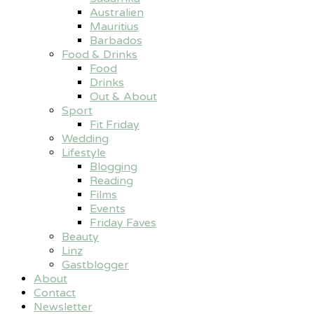
Australien
Mauritius
Barbados
Food & Drinks
Food
Drinks
Out & About
Sport
Fit Friday
Wedding
Lifestyle
Blogging
Reading
Films
Events
Friday Faves
Beauty
Linz
Gastblogger
About
Contact
Newsletter