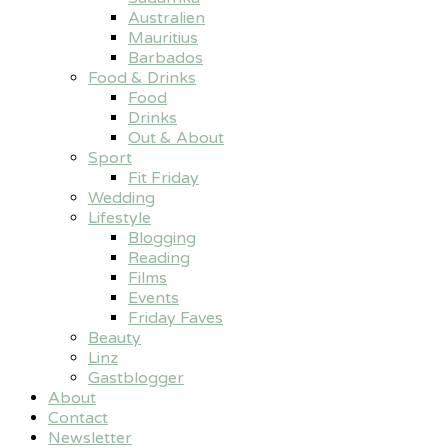
Australien
Mauritius
Barbados
Food & Drinks
Food
Drinks
Out & About
Sport
Fit Friday
Wedding
Lifestyle
Blogging
Reading
Films
Events
Friday Faves
Beauty
Linz
Gastblogger
About
Contact
Newsletter