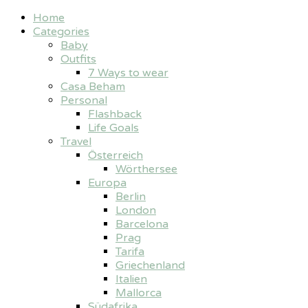
Home
Categories
Baby
Outfits
7 Ways to wear
Casa Beham
Personal
Flashback
Life Goals
Travel
Österreich
Wörthersee
Europa
Berlin
London
Barcelona
Prag
Tarifa
Griechenland
Italien
Mallorca
Südafrika