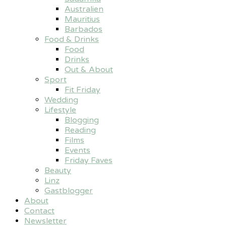
Australien
Mauritius
Barbados
Food & Drinks
Food
Drinks
Out & About
Sport
Fit Friday
Wedding
Lifestyle
Blogging
Reading
Films
Events
Friday Faves
Beauty
Linz
Gastblogger
About
Contact
Newsletter