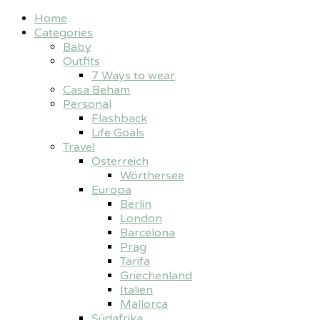
Home
Categories
Baby
Outfits
7 Ways to wear
Casa Beham
Personal
Flashback
Life Goals
Travel
Österreich
Wörthersee
Europa
Berlin
London
Barcelona
Prag
Tarifa
Griechenland
Italien
Mallorca
Südafrika