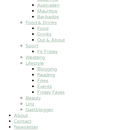
Australien
Mauritius
Barbados
Food & Drinks
Food
Drinks
Out & About
Sport
Fit Friday
Wedding
Lifestyle
Blogging
Reading
Films
Events
Friday Faves
Beauty
Linz
Gastblogger
About
Contact
Newsletter