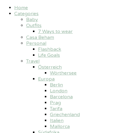
Home
Categories
Baby
Outfits
7 Ways to wear
Casa Beham
Personal
Flashback
Life Goals
Travel
Österreich
Wörthersee
Europa
Berlin
London
Barcelona
Prag
Tarifa
Griechenland
Italien
Mallorca
Südafrika