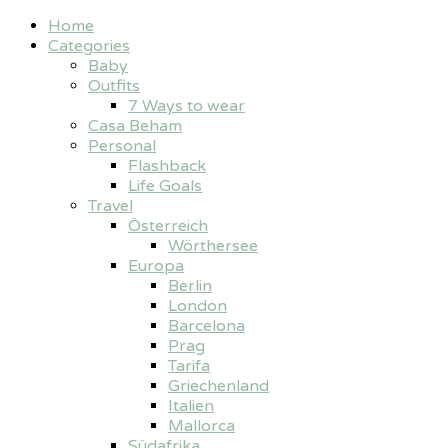
Home
Categories
Baby
Outfits
7 Ways to wear
Casa Beham
Personal
Flashback
Life Goals
Travel
Österreich
Wörthersee
Europa
Berlin
London
Barcelona
Prag
Tarifa
Griechenland
Italien
Mallorca
Südafrika