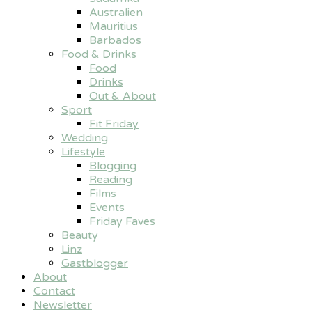
Australien
Mauritius
Barbados
Food & Drinks
Food
Drinks
Out & About
Sport
Fit Friday
Wedding
Lifestyle
Blogging
Reading
Films
Events
Friday Faves
Beauty
Linz
Gastblogger
About
Contact
Newsletter