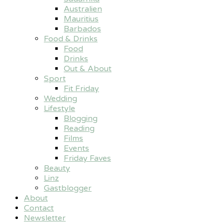
Australien
Mauritius
Barbados
Food & Drinks
Food
Drinks
Out & About
Sport
Fit Friday
Wedding
Lifestyle
Blogging
Reading
Films
Events
Friday Faves
Beauty
Linz
Gastblogger
About
Contact
Newsletter