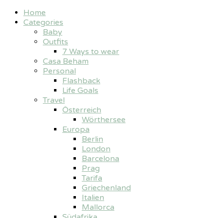
Home
Categories
Baby
Outfits
7 Ways to wear
Casa Beham
Personal
Flashback
Life Goals
Travel
Österreich
Wörthersee
Europa
Berlin
London
Barcelona
Prag
Tarifa
Griechenland
Italien
Mallorca
Südafrika