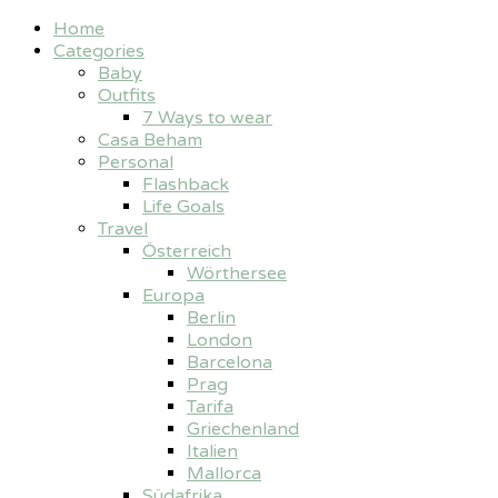
Home
Categories
Baby
Outfits
7 Ways to wear
Casa Beham
Personal
Flashback
Life Goals
Travel
Österreich
Wörthersee
Europa
Berlin
London
Barcelona
Prag
Tarifa
Griechenland
Italien
Mallorca
Südafrika