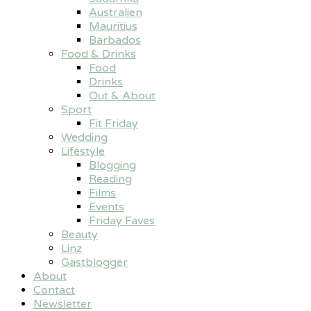
Australien
Mauritius
Barbados
Food & Drinks
Food
Drinks
Out & About
Sport
Fit Friday
Wedding
Lifestyle
Blogging
Reading
Films
Events
Friday Faves
Beauty
Linz
Gastblogger
About
Contact
Newsletter