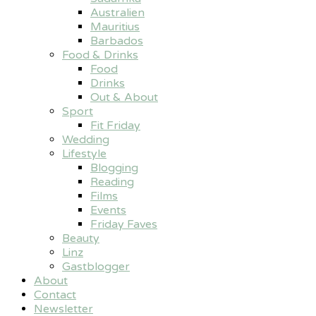
Australien
Mauritius
Barbados
Food & Drinks
Food
Drinks
Out & About
Sport
Fit Friday
Wedding
Lifestyle
Blogging
Reading
Films
Events
Friday Faves
Beauty
Linz
Gastblogger
About
Contact
Newsletter