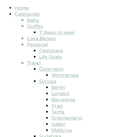
Home
Categories
Baby
Outfits
7 Ways to wear
Casa Beham
Personal
Flashback
Life Goals
Travel
Österreich
Wörthersee
Europa
Berlin
London
Barcelona
Prag
Tarifa
Griechenland
Italien
Mallorca
Südafrika