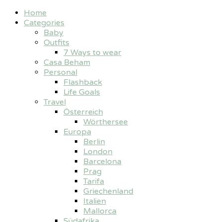
Home
Categories
Baby
Outfits
7 Ways to wear
Casa Beham
Personal
Flashback
Life Goals
Travel
Österreich
Wörthersee
Europa
Berlin
London
Barcelona
Prag
Tarifa
Griechenland
Italien
Mallorca
Südafrika