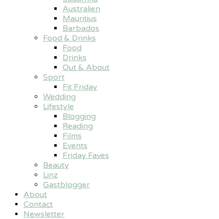
Australien
Mauritius
Barbados
Food & Drinks
Food
Drinks
Out & About
Sport
Fit Friday
Wedding
Lifestyle
Blogging
Reading
Films
Events
Friday Faves
Beauty
Linz
Gastblogger
About
Contact
Newsletter