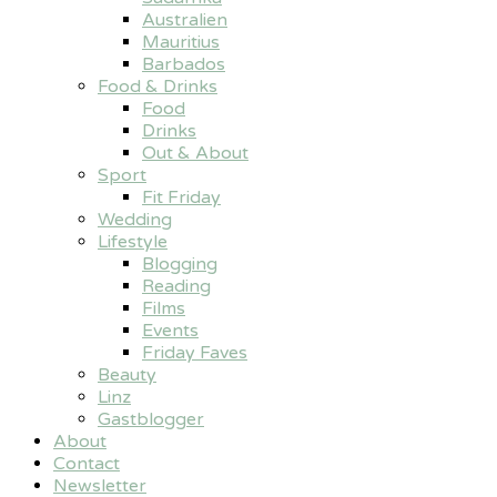
Australien
Mauritius
Barbados
Food & Drinks
Food
Drinks
Out & About
Sport
Fit Friday
Wedding
Lifestyle
Blogging
Reading
Films
Events
Friday Faves
Beauty
Linz
Gastblogger
About
Contact
Newsletter