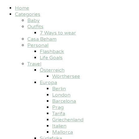
Home
Categories
Baby
Outfits
7 Ways to wear
Casa Beham
Personal
Flashback
Life Goals
Travel
Österreich
Wörthersee
Europa
Berlin
London
Barcelona
Prag
Tarifa
Griechenland
Italien
Mallorca
Südafrika