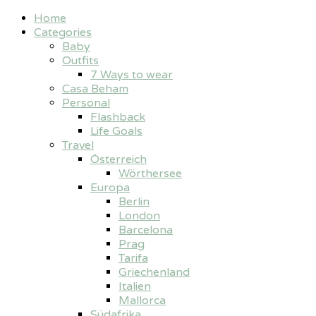
Home
Categories
Baby
Outfits
7 Ways to wear
Casa Beham
Personal
Flashback
Life Goals
Travel
Österreich
Wörthersee
Europa
Berlin
London
Barcelona
Prag
Tarifa
Griechenland
Italien
Mallorca
Südafrika