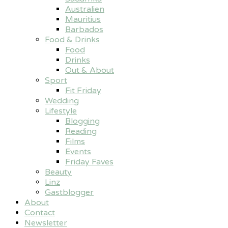
Australien
Mauritius
Barbados
Food & Drinks
Food
Drinks
Out & About
Sport
Fit Friday
Wedding
Lifestyle
Blogging
Reading
Films
Events
Friday Faves
Beauty
Linz
Gastblogger
About
Contact
Newsletter