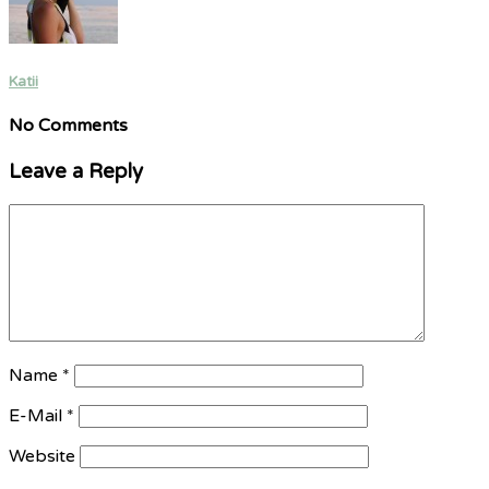
Katii
No Comments
Leave a Reply
Name
*
E-Mail
*
Website