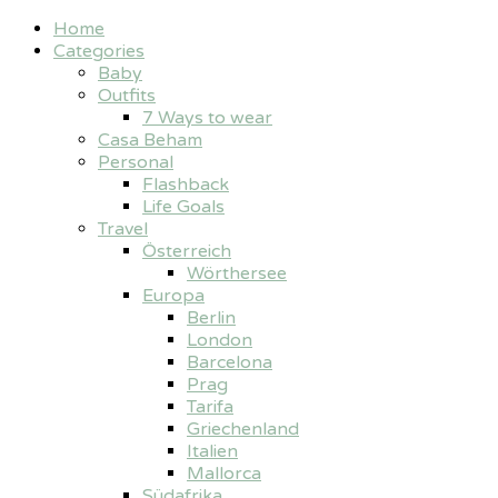
Home
Categories
Baby
Outfits
7 Ways to wear
Casa Beham
Personal
Flashback
Life Goals
Travel
Österreich
Wörthersee
Europa
Berlin
London
Barcelona
Prag
Tarifa
Griechenland
Italien
Mallorca
Südafrika