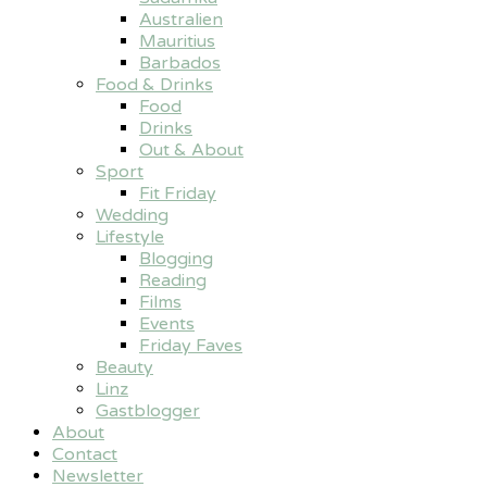
Australien
Mauritius
Barbados
Food & Drinks
Food
Drinks
Out & About
Sport
Fit Friday
Wedding
Lifestyle
Blogging
Reading
Films
Events
Friday Faves
Beauty
Linz
Gastblogger
About
Contact
Newsletter