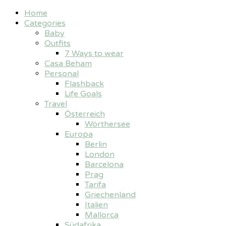
Home
Categories
Baby
Outfits
7 Ways to wear
Casa Beham
Personal
Flashback
Life Goals
Travel
Österreich
Wörthersee
Europa
Berlin
London
Barcelona
Prag
Tarifa
Griechenland
Italien
Mallorca
Südafrika