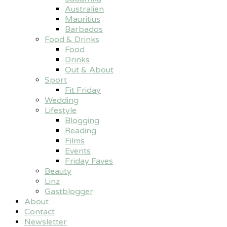
Australien
Mauritius
Barbados
Food & Drinks
Food
Drinks
Out & About
Sport
Fit Friday
Wedding
Lifestyle
Blogging
Reading
Films
Events
Friday Faves
Beauty
Linz
Gastblogger
About
Contact
Newsletter