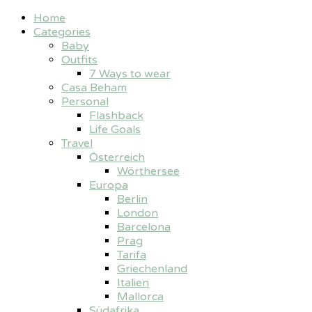
Home
Categories
Baby
Outfits
7 Ways to wear
Casa Beham
Personal
Flashback
Life Goals
Travel
Österreich
Wörthersee
Europa
Berlin
London
Barcelona
Prag
Tarifa
Griechenland
Italien
Mallorca
Südafrika