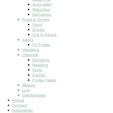
Australien
Mauritius
Barbados
Food & Drinks
Food
Drinks
Out & About
Sport
Fit Friday
Wedding
Lifestyle
Blogging
Reading
Films
Events
Friday Faves
Beauty
Linz
Gastblogger
About
Contact
Newsletter