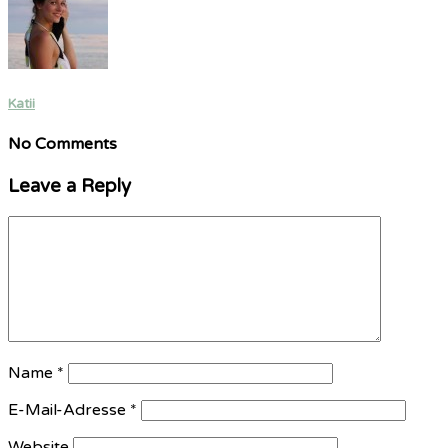
Katii
No Comments
Leave a Reply
Name
*
E-Mail-Adresse
*
Website