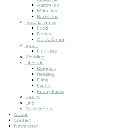
Australien
Mauritius
Barbados
Food & Drinks
Food
Drinks
Out & About
Sport
Fit Friday
Wedding
Lifestyle
Blogging
Reading
Films
Events
Friday Faves
Beauty
Linz
Gastblogger
About
Contact
Newsletter