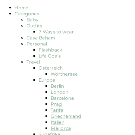
Home
Categories
Baby
Outfits
7 Ways to wear
Casa Beham
Personal
Flashback
Life Goals
Travel
Österreich
Wörthersee
Europa
Berlin
London
Barcelona
Prag
Tarifa
Griechenland
Italien
Mallorca
Südafrika