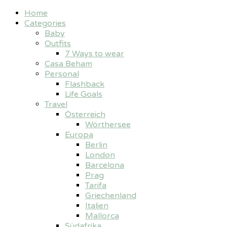
Home
Categories
Baby
Outfits
7 Ways to wear
Casa Beham
Personal
Flashback
Life Goals
Travel
Österreich
Wörthersee
Europa
Berlin
London
Barcelona
Prag
Tarifa
Griechenland
Italien
Mallorca
Südafrika