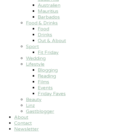
Australien
Mauritius
Barbados
Food & Drinks
Food
Drinks
Out & About
Sport
Fit Friday
Wedding
Lifestyle
Blogging
Reading
Films
Events
Friday Faves
Beauty
Linz
Gastblogger
About
Contact
Newsletter