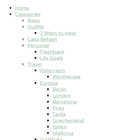
Home
Categories
Baby
Outfits
7 Ways to wear
Casa Beham
Personal
Flashback
Life Goals
Travel
Österreich
Wörthersee
Europa
Berlin
London
Barcelona
Prag
Tarifa
Griechenland
Italien
Mallorca
Südafrika