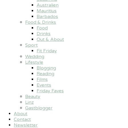
Australien
Mauritius
Barbados
Food & Drinks
Food
Drinks
Out & About
Sport
Fit Friday
Wedding
Lifestyle
Blogging
Reading
Films
Events
Friday Faves
Beauty
Linz
Gastblogger
About
Contact
Newsletter