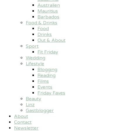
Australien
Mauritius
Barbados
Food & Drinks
Food
Drinks
Out & About
Sport
Fit Friday
Wedding
Lifestyle
Blogging
Reading
Films
Events
Friday Faves
Beauty
Linz
Gastblogger
About
Contact
Newsletter