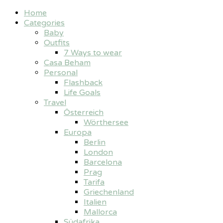
Home
Categories
Baby
Outfits
7 Ways to wear
Casa Beham
Personal
Flashback
Life Goals
Travel
Österreich
Wörthersee
Europa
Berlin
London
Barcelona
Prag
Tarifa
Griechenland
Italien
Mallorca
Südafrika