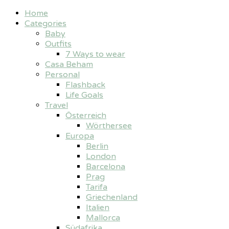
Home
Categories
Baby
Outfits
7 Ways to wear
Casa Beham
Personal
Flashback
Life Goals
Travel
Österreich
Wörthersee
Europa
Berlin
London
Barcelona
Prag
Tarifa
Griechenland
Italien
Mallorca
Südafrika