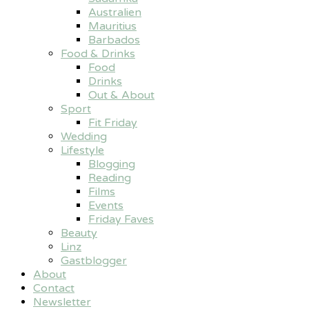
Australien
Mauritius
Barbados
Food & Drinks
Food
Drinks
Out & About
Sport
Fit Friday
Wedding
Lifestyle
Blogging
Reading
Films
Events
Friday Faves
Beauty
Linz
Gastblogger
About
Contact
Newsletter