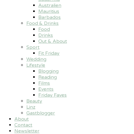
Australien
Mauritius
Barbados
Food & Drinks
Food
Drinks
Out & About
Sport
Fit Friday
Wedding
Lifestyle
Blogging
Reading
Films
Events
Friday Faves
Beauty
Linz
Gastblogger
About
Contact
Newsletter