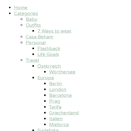
Home
Categories
Baby
Outfits
7 Ways to wear
Casa Beham
Personal
Flashback
Life Goals
Travel
Österreich
Wörthersee
Europa
Berlin
London
Barcelona
Prag
Tarifa
Griechenland
Italien
Mallorca
Südafrika