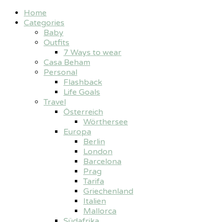
Home
Categories
Baby
Outfits
7 Ways to wear
Casa Beham
Personal
Flashback
Life Goals
Travel
Österreich
Wörthersee
Europa
Berlin
London
Barcelona
Prag
Tarifa
Griechenland
Italien
Mallorca
Südafrika