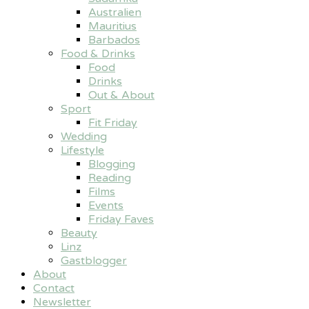
Australien
Mauritius
Barbados
Food & Drinks
Food
Drinks
Out & About
Sport
Fit Friday
Wedding
Lifestyle
Blogging
Reading
Films
Events
Friday Faves
Beauty
Linz
Gastblogger
About
Contact
Newsletter