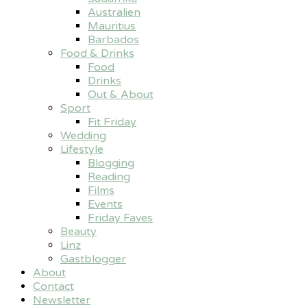
Australien
Mauritius
Barbados
Food & Drinks
Food
Drinks
Out & About
Sport
Fit Friday
Wedding
Lifestyle
Blogging
Reading
Films
Events
Friday Faves
Beauty
Linz
Gastblogger
About
Contact
Newsletter