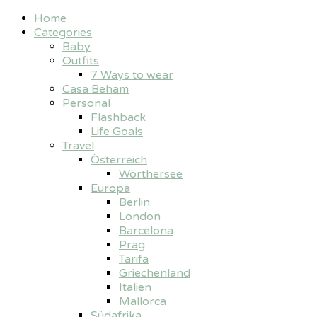
Home
Categories
Baby
Outfits
7 Ways to wear
Casa Beham
Personal
Flashback
Life Goals
Travel
Österreich
Wörthersee
Europa
Berlin
London
Barcelona
Prag
Tarifa
Griechenland
Italien
Mallorca
Südafrika