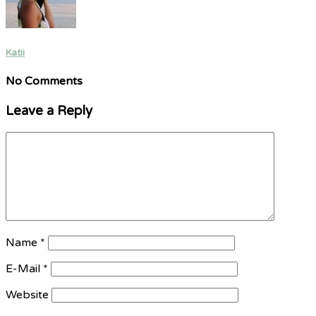
Katii
No Comments
Leave a Reply
Name
*
E-Mail
*
Website