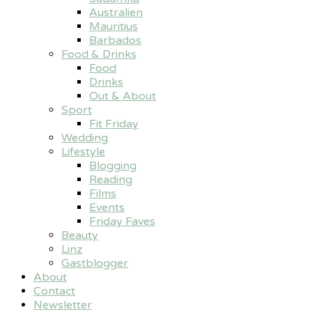
Australien
Mauritius
Barbados
Food & Drinks
Food
Drinks
Out & About
Sport
Fit Friday
Wedding
Lifestyle
Blogging
Reading
Films
Events
Friday Faves
Beauty
Linz
Gastblogger
About
Contact
Newsletter