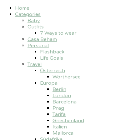
Home
Categories
Baby
Outfits
7 Ways to wear
Casa Beham
Personal
Flashback
Life Goals
Travel
Österreich
Wörthersee
Europa
Berlin
London
Barcelona
Prag
Tarifa
Griechenland
Italien
Mallorca
Südafrika