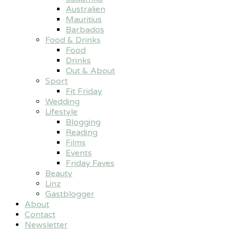
Australien
Mauritius
Barbados
Food & Drinks
Food
Drinks
Out & About
Sport
Fit Friday
Wedding
Lifestyle
Blogging
Reading
Films
Events
Friday Faves
Beauty
Linz
Gastblogger
About
Contact
Newsletter