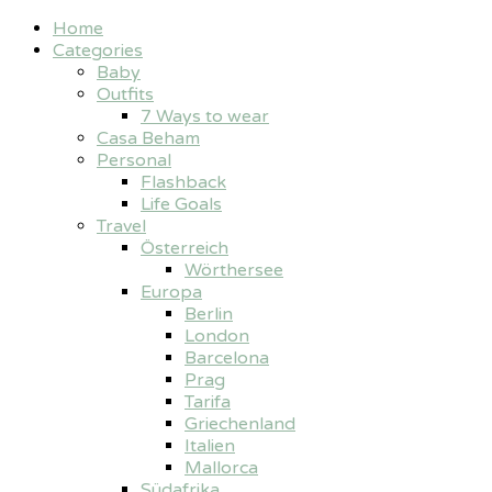
Home
Categories
Baby
Outfits
7 Ways to wear
Casa Beham
Personal
Flashback
Life Goals
Travel
Österreich
Wörthersee
Europa
Berlin
London
Barcelona
Prag
Tarifa
Griechenland
Italien
Mallorca
Südafrika