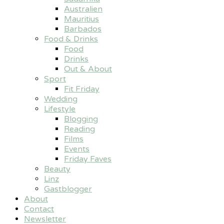
Australien
Mauritius
Barbados
Food & Drinks
Food
Drinks
Out & About
Sport
Fit Friday
Wedding
Lifestyle
Blogging
Reading
Films
Events
Friday Faves
Beauty
Linz
Gastblogger
About
Contact
Newsletter