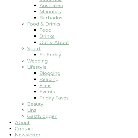
Australien
Mauritius
Barbados
Food & Drinks
Food
Drinks
Out & About
Sport
Fit Friday
Wedding
Lifestyle
Blogging
Reading
Films
Events
Friday Faves
Beauty
Linz
Gastblogger
About
Contact
Newsletter