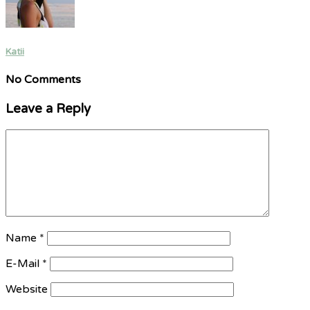
Katii
No Comments
Leave a Reply
Name
*
E-Mail
*
Website