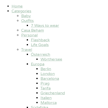
Home
Categories
Baby
Outfits
7 Ways to wear
Casa Beham
Personal
Flashback
Life Goals
Travel
Österreich
Wörthersee
Europa
Berlin
London
Barcelona
Prag
Tarifa
Griechenland
Italien
Mallorca
Südafrika