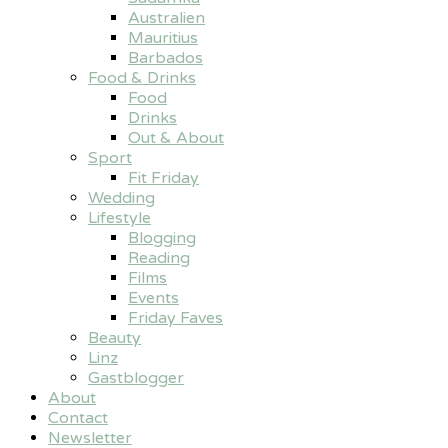
Australien
Mauritius
Barbados
Food & Drinks
Food
Drinks
Out & About
Sport
Fit Friday
Wedding
Lifestyle
Blogging
Reading
Films
Events
Friday Faves
Beauty
Linz
Gastblogger
About
Contact
Newsletter