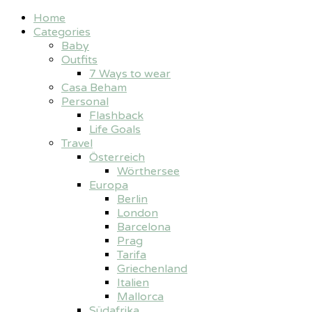
Home
Categories
Baby
Outfits
7 Ways to wear
Casa Beham
Personal
Flashback
Life Goals
Travel
Österreich
Wörthersee
Europa
Berlin
London
Barcelona
Prag
Tarifa
Griechenland
Italien
Mallorca
Südafrika