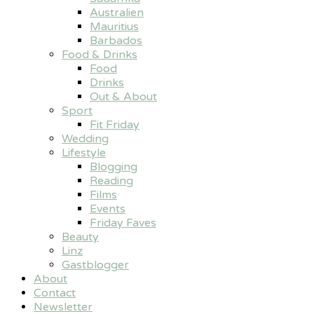
Australien
Mauritius
Barbados
Food & Drinks
Food
Drinks
Out & About
Sport
Fit Friday
Wedding
Lifestyle
Blogging
Reading
Films
Events
Friday Faves
Beauty
Linz
Gastblogger
About
Contact
Newsletter