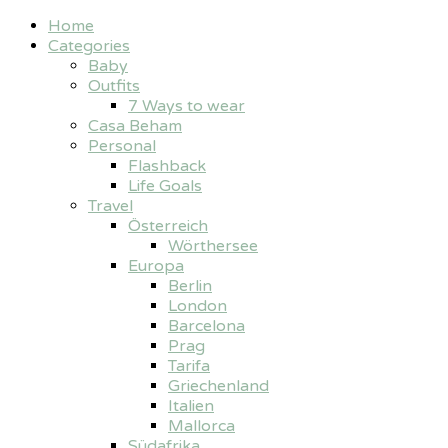
Home
Categories
Baby
Outfits
7 Ways to wear
Casa Beham
Personal
Flashback
Life Goals
Travel
Österreich
Wörthersee
Europa
Berlin
London
Barcelona
Prag
Tarifa
Griechenland
Italien
Mallorca
Südafrika