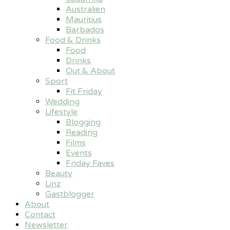
Australien
Mauritius
Barbados
Food & Drinks
Food
Drinks
Out & About
Sport
Fit Friday
Wedding
Lifestyle
Blogging
Reading
Films
Events
Friday Faves
Beauty
Linz
Gastblogger
About
Contact
Newsletter