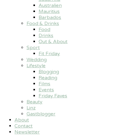
Australien
Mauritius
Barbados
Food & Drinks
Food
Drinks
Out & About
Sport
Fit Friday
Wedding
Lifestyle
Blogging
Reading
Films
Events
Friday Faves
Beauty
Linz
Gastblogger
About
Contact
Newsletter