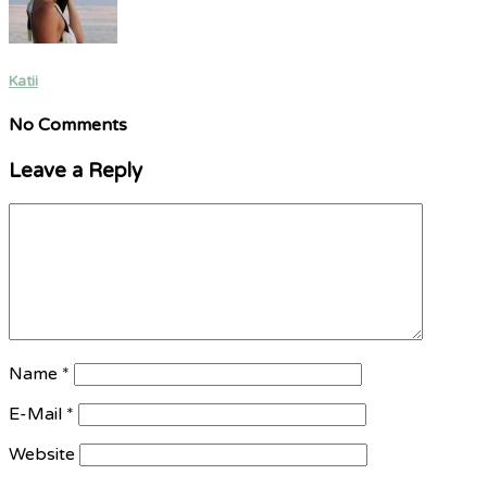
Katii
No Comments
Leave a Reply
Name
*
E-Mail
*
Website