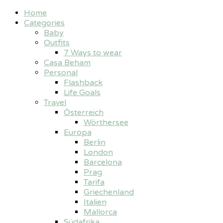
Home
Categories
Baby
Outfits
7 Ways to wear
Casa Beham
Personal
Flashback
Life Goals
Travel
Österreich
Wörthersee
Europa
Berlin
London
Barcelona
Prag
Tarifa
Griechenland
Italien
Mallorca
Südafrika