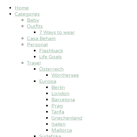
Home
Categories
Baby
Outfits
7 Ways to wear
Casa Beham
Personal
Flashback
Life Goals
Travel
Österreich
Wörthersee
Europa
Berlin
London
Barcelona
Prag
Tarifa
Griechenland
Italien
Mallorca
Südafrika