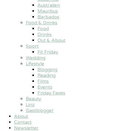
Australien
Mauritius
Barbados
Food & Drinks
Food
Drinks
Out & About
Sport
Fit Friday
Wedding
Lifestyle
Blogging
Reading
Films
Events
Friday Faves
Beauty
Linz
Gastblogger
About
Contact
Newsletter