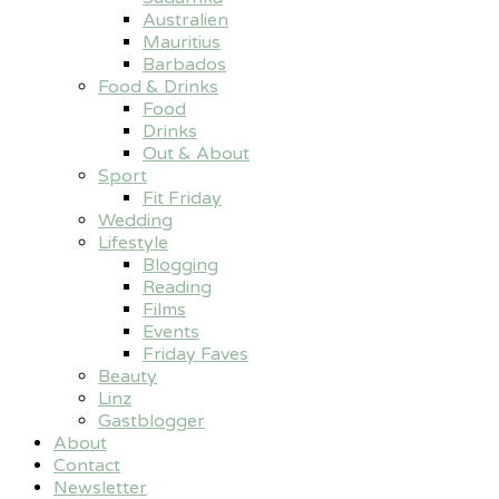
Australien
Mauritius
Barbados
Food & Drinks
Food
Drinks
Out & About
Sport
Fit Friday
Wedding
Lifestyle
Blogging
Reading
Films
Events
Friday Faves
Beauty
Linz
Gastblogger
About
Contact
Newsletter