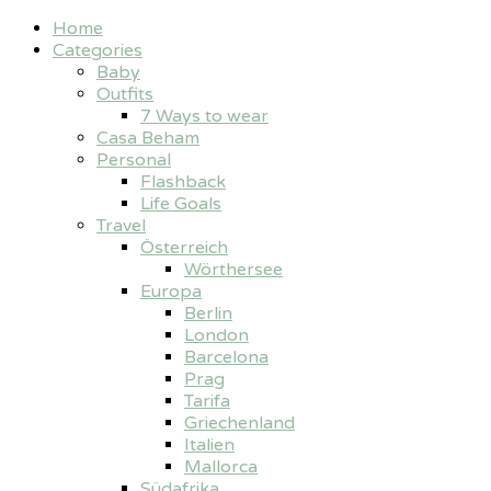
Home
Categories
Baby
Outfits
7 Ways to wear
Casa Beham
Personal
Flashback
Life Goals
Travel
Österreich
Wörthersee
Europa
Berlin
London
Barcelona
Prag
Tarifa
Griechenland
Italien
Mallorca
Südafrika