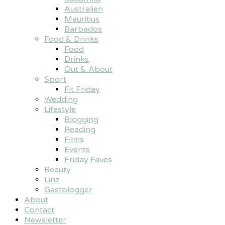
Australien
Mauritius
Barbados
Food & Drinks
Food
Drinks
Out & About
Sport
Fit Friday
Wedding
Lifestyle
Blogging
Reading
Films
Events
Friday Faves
Beauty
Linz
Gastblogger
About
Contact
Newsletter