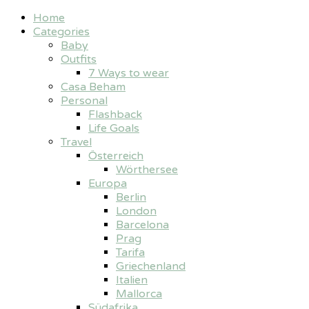
Home
Categories
Baby
Outfits
7 Ways to wear
Casa Beham
Personal
Flashback
Life Goals
Travel
Österreich
Wörthersee
Europa
Berlin
London
Barcelona
Prag
Tarifa
Griechenland
Italien
Mallorca
Südafrika